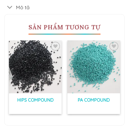
Mô tả
SẢN PHẨM TƯƠNG TỰ
Add to
Add to
t
wishlist
wishlist
HIPS COMPOUND
PA COMPOUND