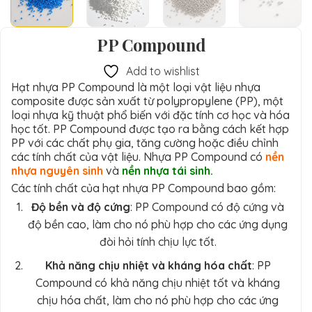
PP Compound
Add to wishlist
Hạt nhựa PP Compound là một loại vật liệu nhựa
composite được sản xuất từ polypropylene (PP), một
loại nhựa kỹ thuật phổ biến với đặc tính cơ học và hóa
học tốt. PP Compound được tạo ra bằng cách kết hợp
PP với các chất phụ gia, tăng cường hoặc điều chỉnh
các tính chất của vật liệu. Nhựa PP Compound có
nền
nhựa nguyên sinh
và
nền nhựa tái sinh.
Các tính chất của hạt nhựa PP Compound bao gồm:
Độ bền và độ cứng
: PP Compound có độ cứng và
độ bền cao, làm cho nó phù hợp cho các ứng dụng
đòi hỏi tính chịu lực tốt.
Khả năng chịu nhiệt và kháng hóa chất
: PP
Compound có khả năng chịu nhiệt tốt và kháng
chịu hóa chất, làm cho nó phù hợp cho các ứng