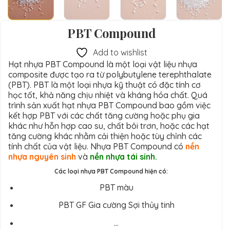
PBT Compound
Add to wishlist
Hạt nhựa PBT Compound là một loại vật liệu nhựa
composite được tạo ra từ polybutylene terephthalate
(PBT). PBT là một loại nhựa kỹ thuật có đặc tính cơ
học tốt, khả năng chịu nhiệt và kháng hóa chất. Quá
trình sản xuất hạt nhựa PBT Compound bao gồm việc
kết hợp PBT với các chất tăng cường hoặc phụ gia
khác như hỗn hợp cao su, chất bôi trơn, hoặc các hạt
tăng cường khác nhằm cải thiện hoặc tùy chỉnh các
tính chất của vật liệu. Nhựa PBT Compound có
nền
nhựa nguyên sinh
và
nền nhựa tái sinh.
Các loại nhựa PBT Compound hiện có:
PBT màu
PBT GF Gia cường Sợi thủy tinh
…