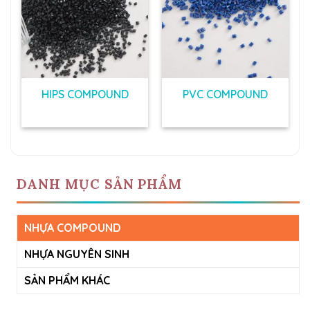
Add to
Add to
t
wishlist
wishlist
HIPS COMPOUND
PVC COMPOUND
DANH MỤC SẢN PHẨM
NHỰA COMPOUND
NHỰA NGUYÊN SINH
SẢN PHẨM KHÁC