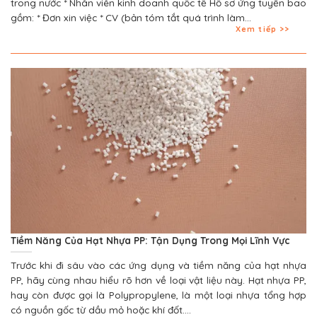
trong nước * Nhân viên kinh doanh quốc tế Hồ sơ ứng tuyển bao
gồm: * Đơn xin việc * CV (bản tóm tắt quá trình làm...
Xem tiếp
Tiềm Năng Của Hạt Nhựa PP: Tận Dụng Trong Mọi Lĩnh Vực
Trước khi đi sâu vào các ứng dụng và tiềm năng của hạt nhựa
PP, hãy cùng nhau hiểu rõ hơn về loại vật liệu này. Hạt nhựa PP,
hay còn được gọi là Polypropylene, là một loại nhựa tổng hợp
có nguồn gốc từ dầu mỏ hoặc khí đốt....