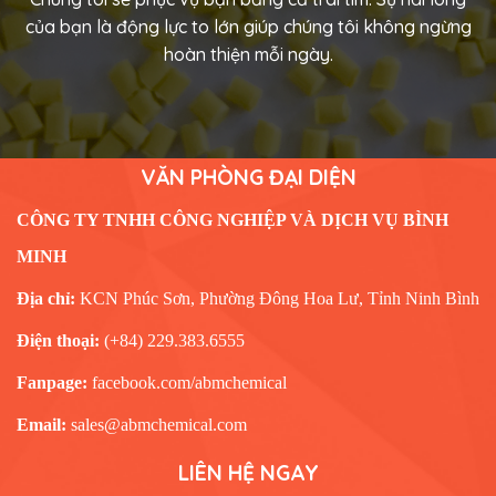
của bạn là động lực to lớn giúp chúng tôi không ngừng
hoàn thiện mỗi ngày.
VĂN PHÒNG ĐẠI DIỆN
CÔNG TY TNHH CÔNG NGHIỆP VÀ DỊCH VỤ BÌNH
MINH
Địa chỉ:
KCN Phúc Sơn, Phường Đông Hoa Lư, Tỉnh Ninh Bình
Điện thoại:
(+84) 229.383.6555
Fanpage:
facebook.com/abmchemical
Email:
sales@abmchemical.com
LIÊN HỆ NGAY